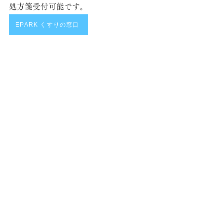
処方箋受付可能です。
EPARK くすりの窓口
ＦＡＸ受付
病院などから直接ＦＡＸを送信していただけば、
薬局にお越しの際にすぐにお渡しできるように
お薬をご準備しておきます。