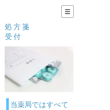
処方箋
受付
​当薬局ではすべて