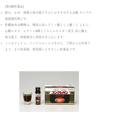
[第3類医薬品]
疲れ、かぜ、病後の体力低下などにおすすめする分服 タイプの
滋養強壮剤です。
肝臓加水分解物は、吸収の良いアミノ酸として働くと ともに、
心臓エキス、ビタミンB群とともにエネルギー産生 系に働き、
体力低下、肉体疲労に効果をあらわします。
ノンカフェイン、ノンアルコールですので、子供からお年寄り
まで、また妊産婦、授乳婦にもやさしい医薬品です。
コンクレバンゴール