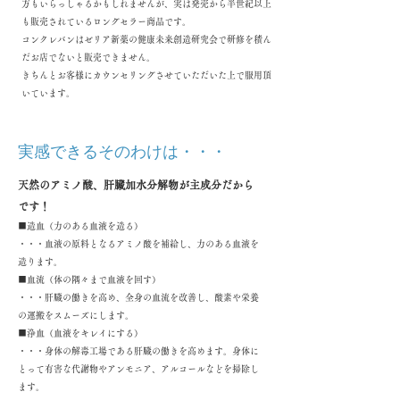
方もいらっしゃるかもしれませんが、実は発売から半世紀以上
も販売されているロングセラー商品です。
​コンクレバンはゼリア新薬の健康未来創造研究会で研修を積ん
だお店でないと販売できません。
きちんとお客様にカウンセリングさせていただいた上で服用頂
いています。
実感できるそのわけは・・・
天然のアミノ酸、肝臓加水分解物が主成分だから
です！
■造血（力のある血液を造る）
・・・血液の原料となるアミノ酸を補給し、力のある血液を
造ります。
■血流（体の隅々まで血液を回す）
・・・肝臓の働きを高め、全身の血流を改善し、酸素や栄養
の運搬をスムーズにします。
■浄血（血液をキレイにする）
・・・身体の解毒工場である肝臓の働きを高めます。身体に
とって有害な代謝物やアンモニア、
アルコールなどを掃除し
ます。